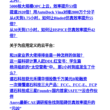
之内？
5000核大规模OPC上云，效率提升53倍
提速2920倍！用AutoDock Vina对接2800万个分子
从4天到1.75小时，如何让Bladed仿真效率提升55
倍？
从30天到17小时，如何让HSPICE仿真效率提升42
倍？
关于为应用定义的云平台：
和28家业界大佬排排坐是一种怎样的体验？
这一届科研计算人赶DDL红宝书：学生篇
杨洋组织的“太空营救”中， 那2小时到底发生了什
么？
速石科技获元禾璞华领投数千万美元B轮融资
一次搞懂速石科技三大产品：FCC、FCC-E、FCP
速石科技成三星Foundry国内首家SAFE™云合作伙
伴
Ansys最新CAE调研报告找到阻碍仿真效率提升的
“元凶”