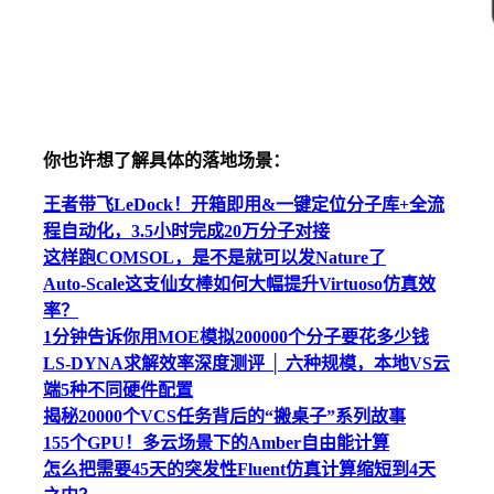
你也许想了解具体的落地场景：
王者带飞LeDock！开箱即用&一键定位分子库+全流
程自动化，3.5小时完成20万分子对接
这样跑COMSOL，是不是就可以发Nature了
Auto-Scale这支仙女棒如何大幅提升Virtuoso仿真效
率？
1分钟告诉你用MOE模拟200000个分子要花多少钱
LS-DYNA求解效率深度测评 │ 六种规模，本地VS云
端5种不同硬件配置
揭秘20000个VCS任务背后的“搬桌子”系列故事
155个GPU！多云场景下的Amber自由能计算
怎么把需要45天的突发性Fluent仿真计算缩短到4天