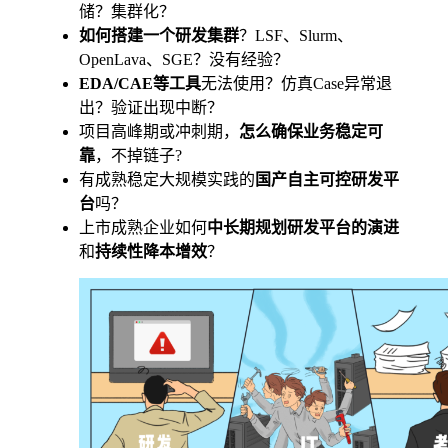
储？集群化？
如何搭建一个研发集群
？LSF、Slurm、
OpenLava、SGE？没有经验？
EDA/CAE等工具
无法使用？仿真Case异常退
出？验证出现中断？
项目高峰期或冲刺期，
怎么确保业务稳定可
靠
，不掉链子?
有成熟稳定大规模实践的
国产自主可控研发平
台
吗？
上市成熟企业如何
中长期规划研发平台的演进
和
持续性降本增效
？