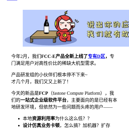
今年2月，我们
FCC-E产品全新上线了
专有D区
，
专
门满足用户对高性价比的稀缺大机型需求。
产品研发组的小伙伴们根本停不下来~
才几个月，我们又又上新了！
今天的新品是
FCP
（fastone Compute Platform），我
们的
一站式企业级软件平台
，主要面向的是已经有本
地研发环境，但依然为一些问题而头疼的用户——
本地
资源利用率
为什么这么低？？
设计仿真业务卡顿
，怎么搞？加机器？扩存