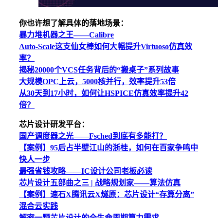
你也许想了解具体的落地场景：
暴力堆机器之王——Calibre
Auto-Scale这支仙女棒如何大幅提升Virtuoso仿真效
率？
揭秘20000个VCS任务背后的“搬桌子”系列故事
大规模OPC上云，5000核并行，效率提升53倍
从30天到17小时，如何让HSPICE仿真效率提升42
倍？
芯片设计研发平台：
国产调度器之光——Fsched到底有多能打？
【案例】95后占半壁江山的浙桂，如何在百家争鸣中
快人一步
最强省钱攻略——IC设计公司老板必读
芯片设计五部曲之三 | 战略规划家——算法仿真
【案例】速石X腾讯云X燧原：芯片设计“存算分离”
混合云实践
解密一颗芯片设计的全生命周期算力需求