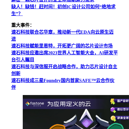
缺人！缺钱！赶时间！初创IC设计公司如何“绝地求
生”？
重大事件：
速石科技联合芯华章，推动新一代EDA向云原生迈
进
速石科技赋能里恩特，开拓更广阔的芯片设计市场
速石科技应邀出席2023世界人工智能大会，AI研发平
台引人瞩目
速石科技与深信服开启战略合作，助力芯片设计自主
创新
速石科技成三星Foundry国内首家SAFE™云合作伙
伴