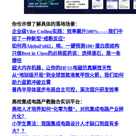
你也许想了解具体的落地场景：
企业级Vibe Coding实践：效率飙升500%——我们中
招了一种新型“戒断反应”
如何用AlphaFold2，啪，一键预测100+蛋白质结构
只做Best in Class的必扬医药说：选择速石，是一条
捷径
超大内存机器，让你的HFSS电磁仿真解放天性
从“地狱级开局”到全球首款液氧甲烷火箭，我们如何
助力蓝箭冲破云霄
普冉半导体逐步布局自主可控，渐次提升研发效率
高校集成电路产教融合实训平台：
高校人才培养如何“化零为整”，对抗集成电路产业碎
片化？
小学生算法：我国集成电路设计人才缺口到底有多
大？？