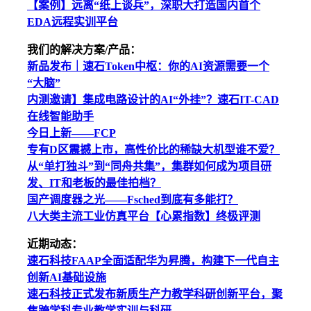
【案例】远离“纸上谈兵”，深职大打造国内首个
EDA远程实训平台
我们的解决方案/产品：
新品发布｜速石Token中枢：你的AI资源需要一个
“大脑”
内测邀请】集成电路设计的AI“外挂”？速石IT-CAD
在线智能助手
今日上新——FCP
专有D区震撼上市，高性价比的稀缺大机型谁不爱？
从“单打独斗”到“同舟共集”，集群如何成为项目研
发、IT和老板的最佳拍档？
国产调度器之光——Fsched到底有多能打？
八大类主流工业仿真平台【心累指数】终极评测
近期动态：
速石科技FAAP全面适配华为昇腾，构建下一代自主
创新AI基础设施
速石科技正式发布新质生产力教学科研创新平台，聚
焦跨学科专业教学实训与科研