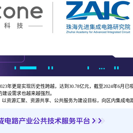
23年更是实现历史性跨越，达到30.78亿元，截至2024年6
的建设需求也越来越强烈。
，以资源汇聚、资源共享、公共服务为建设目标，向区内集成电