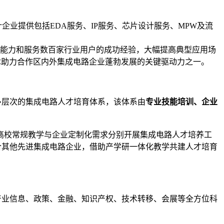
业提供包括EDA服务、IP服务、芯片设计服务、MPW及流
AD能力和服务数百家行业用户的成功经验，大幅提高典型应用场
CC助力合作区内外集成电路企业蓬勃发展的关键驱动力之一。
多层次的集成电路人才培育体系，该体系由
专业技能培训、企业
高校常规教学与企业定制化需求分别开展集成电路人才培养工
合其他先进集成电路企业，借助产学研一体化教学共建人才培育
产业信息、政策、金融、知识产权、技术转移、会展等全方位科