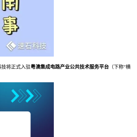
科技将正式入驻
粤澳集成电路产业公共技术服务平台
（下称“横