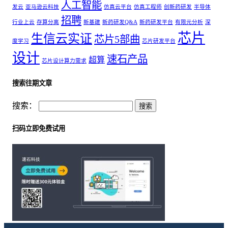
人工智能
发云
亚马逊云科技
仿真云平台
仿真工程师
创新药研发
半导体
招聘
行业上云
存算分离
新基建
新药研发Q&A
新药研发平台
有限元分析
深
芯片
生信云实证
芯片5部曲
度学习
芯片研发平台
设计
速石产品
超算
芯片设计算力需求
搜索往期文章
搜索：
扫码立即免费试用