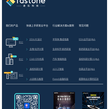
我们的产品
快速上手研发云平台
行业解决方案&案例
常见问题
>
EDA/IC设计
半导体/集成电路
EDA云平台Q&A
FCC
>
生物/化学计算
生命科学/新药研发
新药研发云平台Q&A
>
CAE/CFD仿真
汽车/智能制造
高校科研计算人Q&A
FCC
>
高校科研计算
AI人工智能
仿真云平台Q&A
FCC
>
AI训练与推理
Fintech金融科技
超算和云计算的区别