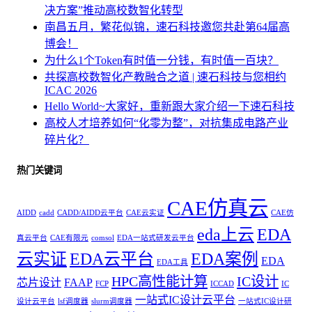
决方案”推动高校数智化转型
南昌五月，繁花似锦，速石科技邀您共赴第64届高
博会！
为什么1个Token有时值一分钱，有时值一百块？
共探高校数智化产教融合之道 | 速石科技与您相约
ICAC 2026
Hello World~大家好，重新跟大家介绍一下速石科技
高校人才培养如何“化零为整”，对抗集成电路产业
碎片化？
热门关键词
CAE仿真云
AIDD
cadd
CADD/AIDD云平台
CAE云实证
CAE仿
eda上云
EDA
真云平台
CAE有限元
comsol
EDA一站式研发云平台
云实证
EDA云平台
EDA案例
EDA
EDA工具
HPC高性能计算
IC设计
芯片设计
FAAP
FCP
ICCAD
IC
一站式IC设计云平台
设计云平台
lsf调度器
slurm调度器
一站式IC设计研