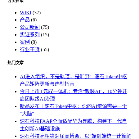
分类目录
WIKI
(37)
产品
(6)
公司新闻
(75)
实证系列
(15)
案例
(8)
行业干货
(55)
热门文章
AI进入组织，不是轨道，是旷野：速石Token中枢
产品矩阵更新与选型指南
今日上市 | 元驭一体机：专治“散装AI”，10分钟开
启团队级AI治理
新品发布｜速石Token中枢：你的AI资源需要一个
“大脑”
速石科技FAAP全面适配华为昇腾，构建下一代自
主创新AI基础设施
速石科技亮相第64届高博会，以“端到端统一计算解