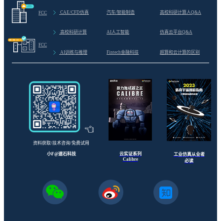
>
CAE/CFD仿真
汽车/智能制造
高校科研计算人Q&A
FCC
>
高校科研计算
AI人工智能
仿真云平台Q&A
FCC
>
AI训练与推理
Fintech金融科技
超算和云计算的区别
资料获取/技术咨询/免费试用
云实证系列
小F@速石科技
工业仿真从业者
Calibre
必读