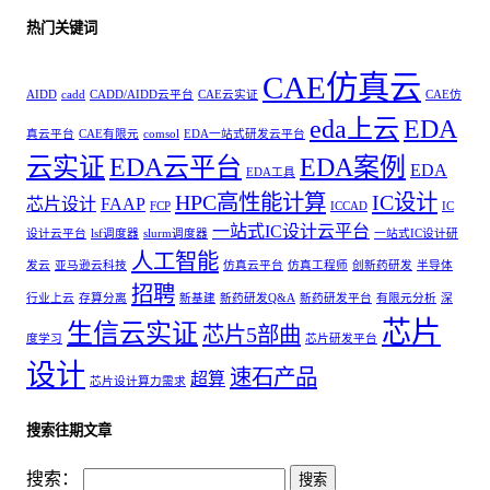
热门关键词
CAE仿真云
AIDD
cadd
CADD/AIDD云平台
CAE云实证
CAE仿
eda上云
EDA
真云平台
CAE有限元
comsol
EDA一站式研发云平台
云实证
EDA云平台
EDA案例
EDA
EDA工具
HPC高性能计算
IC设计
芯片设计
FAAP
FCP
ICCAD
IC
一站式IC设计云平台
设计云平台
lsf调度器
slurm调度器
一站式IC设计研
人工智能
发云
亚马逊云科技
仿真云平台
仿真工程师
创新药研发
半导体
招聘
行业上云
存算分离
新基建
新药研发Q&A
新药研发平台
有限元分析
深
芯片
生信云实证
芯片5部曲
度学习
芯片研发平台
设计
速石产品
超算
芯片设计算力需求
搜索往期文章
搜索：