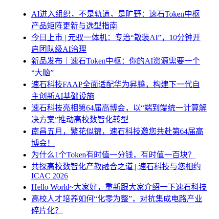
AI进入组织，不是轨道，是旷野：速石Token中枢
产品矩阵更新与选型指南
今日上市 | 元驭一体机：专治“散装AI”，10分钟开
启团队级AI治理
新品发布｜速石Token中枢：你的AI资源需要一个
“大脑”
速石科技FAAP全面适配华为昇腾，构建下一代自
主创新AI基础设施
速石科技亮相第64届高博会，以“端到端统一计算解
决方案”推动高校数智化转型
南昌五月，繁花似锦，速石科技邀您共赴第64届高
博会！
为什么1个Token有时值一分钱，有时值一百块？
共探高校数智化产教融合之道 | 速石科技与您相约
ICAC 2026
Hello World~大家好，重新跟大家介绍一下速石科技
高校人才培养如何“化零为整”，对抗集成电路产业
碎片化？