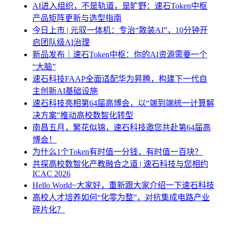
AI进入组织，不是轨道，是旷野：速石Token中枢
产品矩阵更新与选型指南
今日上市 | 元驭一体机：专治“散装AI”，10分钟开
启团队级AI治理
新品发布｜速石Token中枢：你的AI资源需要一个
“大脑”
速石科技FAAP全面适配华为昇腾，构建下一代自
主创新AI基础设施
速石科技亮相第64届高博会，以“端到端统一计算解
决方案”推动高校数智化转型
南昌五月，繁花似锦，速石科技邀您共赴第64届高
博会！
为什么1个Token有时值一分钱，有时值一百块？
共探高校数智化产教融合之道 | 速石科技与您相约
ICAC 2026
Hello World~大家好，重新跟大家介绍一下速石科技
高校人才培养如何“化零为整”，对抗集成电路产业
碎片化？