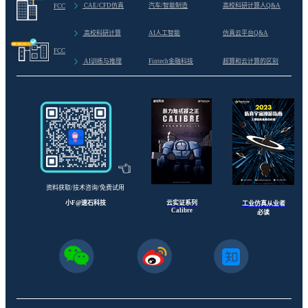
>
CAE/CFD仿真
汽车/智能制造
高校科研计算人Q&A
FCC
>
高校科研计算
AI人工智能
仿真云平台Q&A
FCC
>
AI训练与推理
Fintech金融科技
超算和云计算的区别
资料获取/技术咨询/免费试用
云实证系列
小F@速石科技
工业仿真从业者
Calibre
必读