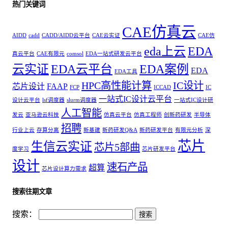
热门关键词
CAE仿真云
AIDD
cadd
CADD/AIDD云平台
CAE云实证
CAE仿
eda上云
EDA
真云平台
CAE有限元
comsol
EDA一站式研发云平台
云实证
EDA云平台
EDA案例
EDA
EDA工具
HPC高性能计算
IC设计
芯片设计
FAAP
FCP
ICCAD
IC
一站式IC设计云平台
设计云平台
lsf调度器
slurm调度器
一站式IC设计研
人工智能
发云
亚马逊云科技
仿真云平台
仿真工程师
创新药研发
半导体
招聘
行业上云
存算分离
新基建
新药研发Q&A
新药研发平台
有限元分析
深
芯片
生信云实证
芯片5部曲
度学习
芯片研发平台
设计
速石产品
超算
芯片设计算力需求
搜索往期文章
搜索：