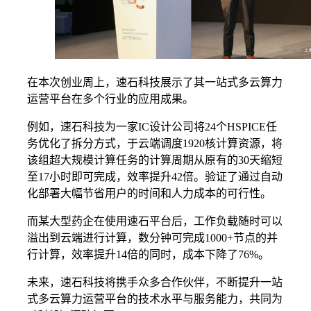
在本次创业周上，速石科技展示了其一站式多云算力
运营平台在多个行业的应用成果。
例如，速石科技为一家IC设计公司将24个HSPICE任
务优化了拆分方式，于云端调度1920核计算资源，将
该组超大规模计算任务的计算周期从原有的30天缩短
至17小时即可完成，效率提升42倍。验证了通过自动
化部署大幅节省用户的时间和人力成本的可行性。
而某大型药企在使用速石平台后，工作负载随时可以
溢出到云端进行计算，数分钟可完成1000+节点的并
行计算，效率提升14倍的同时，成本下降了76%。
未来，速石科技将携手众多合作伙伴，不断提升一站
式多云算力运营平台的技术水平与服务能力，共同为