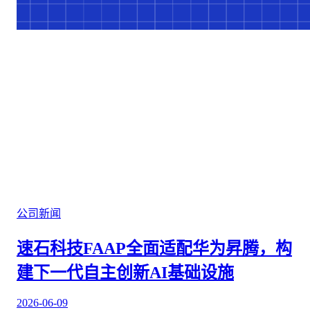
公司新闻
速石科技FAAP全面适配华为昇腾，构
建下一代自主创新AI基础设施
2026-06-09