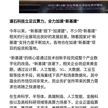
速石科技立足云算力，全力加速“新基建”
今年以来，“新基建”按下“加速键”，不少同“新基建”
相关的行业展现出良好的发展前景。随着国家对“新
基建”支持力度不断加大，各地也在加速“新基建”项
目的投资和落地。
“新基建”的核心是通过技术创新手段完成整个产业数
字化的改造。“新基建”浪潮下，相关企业将迎来黄金
期，通过云计算、人工智能、5G、大数据、工业互
联等技术手段，将海量线下资产和场景数据化，其中
蕴含的市场空间非常大，而业务扩张所带来的算力需
求也将随之快速增长。
在生命科学、半导体、高端制造、人工智能、金融科
技以及高校科研领域等高算力场景下，企业正面临算