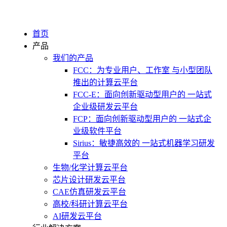
首页
产品
我们的产品
FCC：为专业用户、工作室 与小型团队
推出的计算云平台
FCC-E：面向创新驱动型用户的 一站式
企业级研发云平台
FCP：面向创新驱动型用户的 一站式企
业级软件平台
Sirius：敏捷高效的 一站式机器学习研发
平台
生物/化学计算云平台
芯片设计研发云平台
CAE仿真研发云平台
高校/科研计算云平台
AI研发云平台