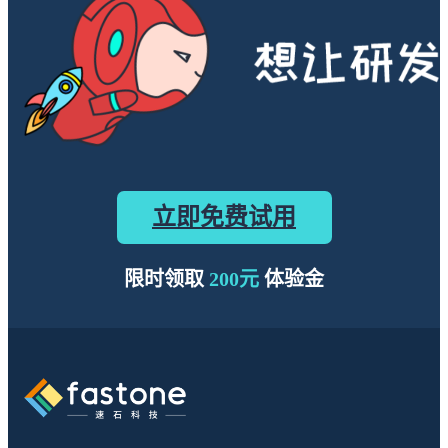
立即免费试用
限时领取
200元
体验金