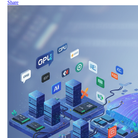
Share