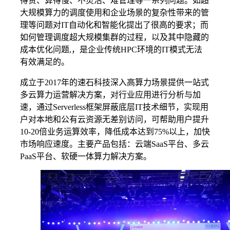
得贵、算得慢、不灵活、难管理等一系列问题。如超
大规模算力的调度使用和企业场景的复杂性带来的管
理等问题对IT自动化和智能化提出了很高的要求；而
如何管理调度超大规模集群的过程，以及其中隐藏的
成本优化问题,，是企业传统HPC环境的IT模式无法
有效满足的。
成立于2017年的速石科技深入高算力场景提供一站式
多云算力运营解决方案，对行业应用进行分析与加
速，通过Serverless框架屏蔽底层IT技术细节，实现用
户对本地和公有云资源无差别访问，可帮助用户提升
10-20倍业务运算效率，降低成本达到75%以上，加快
市场响应速度。主要产品包括：云端SaaS平台、多云
PaaS平台、软硬一体算力解决方案。