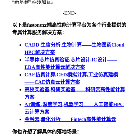
“新基建”添砖加瓦。
-END-
以下是fastone云端高性能计算平台为各个行业提供的
专属计算服务解决方案：
CADD,生信分析,生物计算——生物医药Cloud
HPC解决方案
半导体芯片仿真验证,芯片设计,IC设计——
EDA高性能计算云解决方案
CAE仿真计算,CFD模拟计算,工业仿真建模
——CAE仿真云计算方案
高校实验室,科研实验室——科研云高性能计算
方案
AI训练 ,深度学习,机器学习——人工智能HPC
云计算方案
金融云,量化分析——Fintech高性能计算云
你也许想了解具体的落地场景：