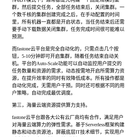
群，然后提交任务，全部任务结束后，关闭集群。一
个数千核的集群创建完成之后，在手动配置的时间
里，所有机器一直都是开启状态，当任务结束后还需
要手动下载数据关闭集群，任务完成时间很可能难以
预测。
而fastone云平台是完全自动化的，只需点击几个按
钮，5-10分钟即可开启集群，随着任务结束自动关
机。平台的Auto-Scale功能可以自动监控用户提交的
任务数量和资源的需求，动态按需地开启所需算力资
源，在提升效率的同时有效降低成本。所有操作都是
自动化完成，无需用户干预。同时还可根据不同的用
户策略，自动完成最优调度。
第三，海量云端资源提供算力支持。
fastone云平台跟各大公有云厂商均有合作，满足用户
对海量云端算力的弹性需求。基于Serverless框架构建
静态和动态资源池，屏蔽底层IT技术细节，实现用户