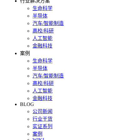
行业解决方案
生命科学
半导体
汽车/智能制造
高校/科研
人工智能
金融科技
案例
生命科学
半导体
汽车/智能制造
高校/科研
人工智能
金融科技
BLOG
公司新闻
行业干货
实证系列
案例
WIKI