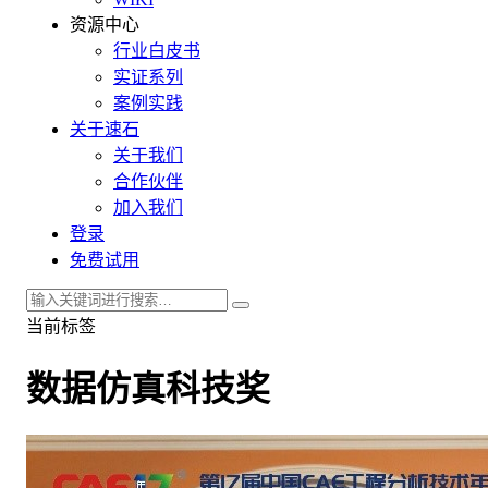
资源中心
行业白皮书
实证系列
案例实践
关于速石
关于我们
合作伙伴
加入我们
登录
免费试用
当前标签
数据仿真科技奖