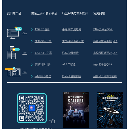
我们的产品
快速上手研发云平台
行业解决方案&案例
常见问题
>
EDA/IC设计
半导体/集成电路
EDA云平台Q&A
FCC
>
生物/化学计算
生命科学/新药研发
新药研发云平台Q&A
>
CAE/CFD仿真
汽车/智能制造
高校科研计算人Q&A
FCC
>
高校科研计算
AI人工智能
仿真云平台Q&A
FCC
>
AI训练与推理
Fintech金融科技
超算和云计算的区别