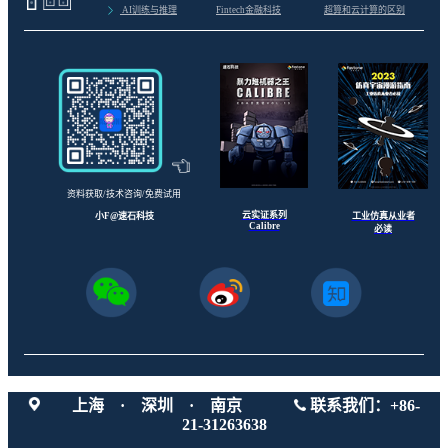
>
AI训练与推理
Fintech金融科技
超算和云计算的区别
资料获取/技术咨询/免费试用
云实证系列
小F@速石科技
工业仿真从业者
Calibre
必读
上海 · 深圳 · 南京
联系我们：+86-
21-31263638