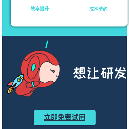
效率提升
成本节约
立即免费试用