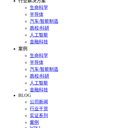
行业解决方案
生命科学
半导体
汽车/智能制造
高校/科研
人工智能
金融科技
案例
生命科学
半导体
汽车/智能制造
高校/科研
人工智能
金融科技
BLOG
公司新闻
行业干货
实证系列
案例
WIKI