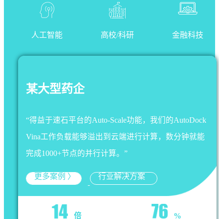
人工智能
高校/科研
金融科技
某大型药企
“得益于速石平台的Auto-Scale功能，我们的AutoDock
Vina工作负载能够溢出到云端进行计算，数分钟就能
完成1000+节点的并行计算。”
更多案例 〉
行业解决方案
倍
%